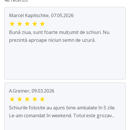
48 recenzii
Marcel Kapitschke, 07.05.2026
★
★
★
★
★
Bună ziua, sunt foarte mulțumit de schiuri. Nu
prezintă aproape niciun semn de uzură.
A.Greiner, 09.03.2026
★
★
★
★
★
Schiurile folosite au ajuns bine ambalate în 5 zile.
Le-am comandat în weekend. Totul este grozav...