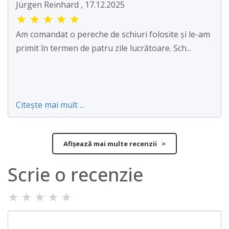
Jürgen Reinhard , 17.12.2025
★
★
★
★
★
Am comandat o pereche de schiuri folosite și le-am
primit în termen de patru zile lucrătoare. Sch...
Citește mai mult ...
Afișează mai multe recenzii >
Scrie o recenzie
★
★
★
★
★