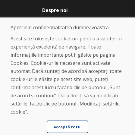
Despre noi
Blog
Despre noi
Apreciem confidențialitatea dumneavoastră
Magazin
Contact
Acest site folosește cookie-uri pentru a vă oferi o
experiență excelentă de navigare. Toate
Cumpărare
informațiile importante pot fi găsite pe pagina
Magazin online
Cookies. Cookie-urile necesare sunt activate
Termeni și condiții de afaceri
automat. Dacă sunteți de acord să acceptați toate
Livrare și plată
cookie-urile găsite pe acest site web, puteți
Plângere
Retur și schimb de mărfuri
confirma acest lucru făcând clic pe butonul „Sunt
Protecția datelor cu caracter personal
de acord și continui”. Dacă doriți să vă modificați
Cookies
setările, faceți clic pe butonul „Modificați setările
cookie”.
Acceptă totul