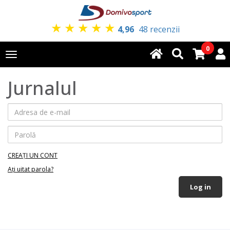
★
★
★
★
★
4,96
48 recenzii
0
Toggle
navigation
Jurnalul
CREAȚI UN CONT
Ați uitat parola?
Log in