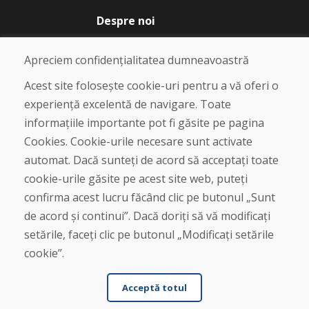
Despre noi
Blog
Despre noi
Apreciem confidențialitatea dumneavoastră
Magazin
Contact
Acest site folosește cookie-uri pentru a vă oferi o
experiență excelentă de navigare. Toate
Cumpărare
informațiile importante pot fi găsite pe pagina
Magazin online
Cookies. Cookie-urile necesare sunt activate
Termeni și condiții de afaceri
automat. Dacă sunteți de acord să acceptați toate
Livrare și plată
cookie-urile găsite pe acest site web, puteți
Plângere
Retur și schimb de mărfuri
confirma acest lucru făcând clic pe butonul „Sunt
Protecția datelor cu caracter personal
de acord și continui”. Dacă doriți să vă modificați
Cookies
setările, faceți clic pe butonul „Modificați setările
cookie”.
Acceptă totul