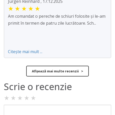
Jürgen Reinhard , 17.12.2025
★
★
★
★
★
Am comandat o pereche de schiuri folosite și le-am
primit în termen de patru zile lucrătoare. Sch...
Citește mai mult ...
Afișează mai multe recenzii >
Scrie o recenzie
★
★
★
★
★