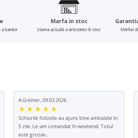
re
Marfa in stoc
Garanti
 a banilor
Starea actuală a articolelor în stoc
Mărfuri d
A.Greiner, 09.03.2026
★
★
★
★
★
Schiurile folosite au ajuns bine ambalate în
5 zile. Le-am comandat în weekend. Totul
este grozav...