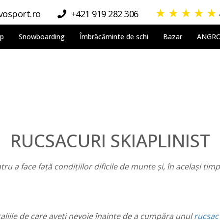
★
★
★
★
★
osport.ro
+421 919 282 306
lp
Snowboarding
Îmbrăcăminte de schi
Bazar
ANGR
RUCSACURI SKIAPLINIST
ru a face față condițiilor dificile de munte și, în același tim
detaliile de care aveți nevoie înainte de a cumpăra unul
rucsa