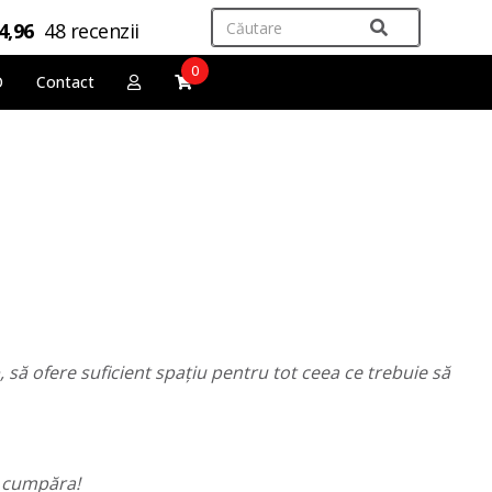
4,96
48 recenzii
0
O
Contact
p, să ofere suficient spațiu pentru tot ceea ce trebuie să
c
cumpăra!