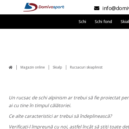
info@domiv
Schi
Schi fond
Skia
Magazin online
Skialp
Rucsacuri skiaplinist
Un rucsac de schi alpinism ar trebui să fie proiectat pent
ai cu tine în timpul călătoriei.
Ce alte caracteristici ar trebui să îndeplinească?
Verificați-l împreună cu noi, astfel încât să știți toate 