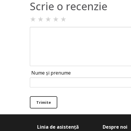
Scrie o recenzie
★
★
★
★
★
Nume și prenume
Trimite
Linia de asistență
Despre noi