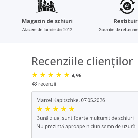
Magazin de schiuri
Restitui
Afacere de familie din 2012
Garanție de returnare
Recenziile clienților
★
★
★
★
★
4,96
48 recenzii
Marcel Kapitschke, 07.05.2026
★
★
★
★
★
Bună ziua, sunt foarte mulțumit de schiuri.
Nu prezintă aproape niciun semn de uzură.