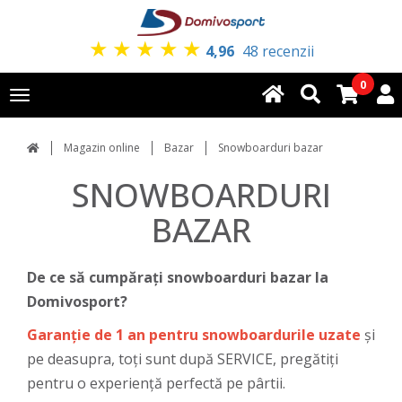
★
★
★
★
★
4,96
48 recenzii
0
Toggle
navigation
Magazin online
Bazar
Snowboarduri bazar
SNOWBOARDURI
BAZAR
De ce să cumpărați snowboarduri bazar la
Domivosport?
Garanție de 1 an pentru snowboardurile uzate
și
pe deasupra, toți sunt după SERVICE, pregătiți
pentru o experiență perfectă pe pârtii.