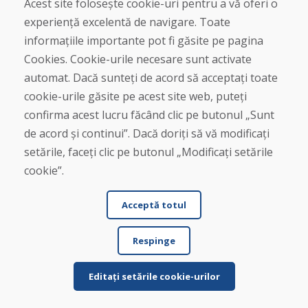
Acest site folosește cookie-uri pentru a vă oferi o
Jürgen Reinhard , 17.12.2025
experiență excelentă de navigare. Toate
★
★
★
★
★
informațiile importante pot fi găsite pe pagina
Am comandat o pereche de schiuri folosite și le-am
Cookies. Cookie-urile necesare sunt activate
primit în termen de patru zile lucrătoare. Sch...
automat. Dacă sunteți de acord să acceptați toate
cookie-urile găsite pe acest site web, puteți
confirma acest lucru făcând clic pe butonul „Sunt
de acord și continui”. Dacă doriți să vă modificați
setările, faceți clic pe butonul „Modificați setările
Citește mai mult ...
cookie”.
Acceptă totul
Afișează mai multe recenzii >
Scrie o recenzie
Respinge
★
★
★
★
★
Editați setările cookie-urilor