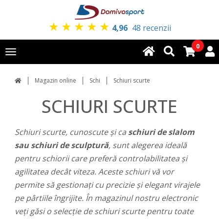
★
★
★
★
★
4,96
48 recenzii
0
Toggle
navigation
Magazin online
Schi
Schiuri scurte
SCHIURI SCURTE
Schiuri scurte, cunoscute și ca
schiuri de slalom
sau schiuri de sculptură
, sunt alegerea ideală
pentru schiorii care preferă controlabilitatea și
agilitatea decât viteza. Aceste schiuri vă vor
permite să gestionați cu precizie și elegant virajele
pe pârtiile îngrijite. În magazinul nostru electronic
veți găsi o selecție de schiuri scurte pentru toate