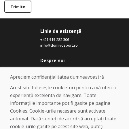
Trimite
Linia de asistență
+421 919 282 306
info@domivosport.ro
Despre noi
Blog
Despre noi
Apreciem confidențialitatea dumneavoastră
Magazin
Contact
Acest site folosește cookie-uri pentru a vă oferi o
experiență excelentă de navigare. Toate
Cumpărare
informațiile importante pot fi găsite pe pagina
Magazin online
Cookies. Cookie-urile necesare sunt activate
Termeni și condiții de afaceri
automat. Dacă sunteți de acord să acceptați toate
Livrare și plată
cookie-urile găsite pe acest site web, puteți
Plângere