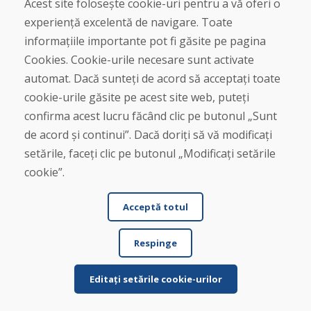
Acest site folosește cookie-uri pentru a vă oferi o
experiență excelentă de navigare. Toate
Jürgen Reinhard , 17.12.2025
informațiile importante pot fi găsite pe pagina
★
★
★
★
★
Cookies. Cookie-urile necesare sunt activate
Am comandat o pereche de schiuri folosite și le-am
automat. Dacă sunteți de acord să acceptați toate
primit în termen de patru zile lucrătoare. Sch...
cookie-urile găsite pe acest site web, puteți
confirma acest lucru făcând clic pe butonul „Sunt
de acord și continui”. Dacă doriți să vă modificați
setările, faceți clic pe butonul „Modificați setările
Citește mai mult ...
cookie”.
Acceptă totul
Afișează mai multe recenzii >
Respinge
Scrie o recenzie
Editați setările cookie-urilor
★
★
★
★
★