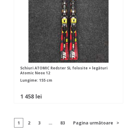
Schiuri ATOMIC Redster SL folosite + legături
Atomic Neox 12
Lungime: 155 cm
1 458 lei
1
2
3
...
83
Pagina următoare
>