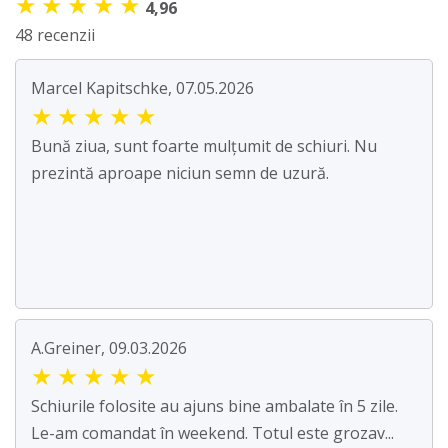
★
★
★
★
★
4,96
48 recenzii
Marcel Kapitschke, 07.05.2026
★
★
★
★
★
Bună ziua, sunt foarte mulțumit de schiuri. Nu
prezintă aproape niciun semn de uzură.
A.Greiner, 09.03.2026
★
★
★
★
★
Schiurile folosite au ajuns bine ambalate în 5 zile.
Le-am comandat în weekend. Totul este grozav...