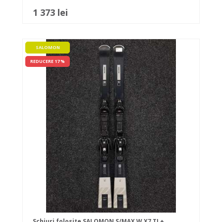
1 373 lei
SALOMON
REDUCERE 17 %
Schiuri folosite SALOMON S/MAX W X7 TI +