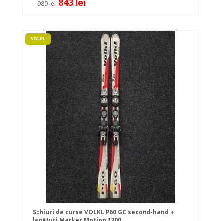
843 lei
980 lei
VOLKL
Schiuri de curse VOLKL P60 GC second-hand +
legături Marker Motion 1200