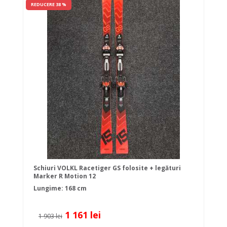
REDUCERE 38 %
Schiuri VOLKL Racetiger GS folosite + legături
Marker R Motion 12
Lungime: 168 cm
1 161 lei
1 903 lei