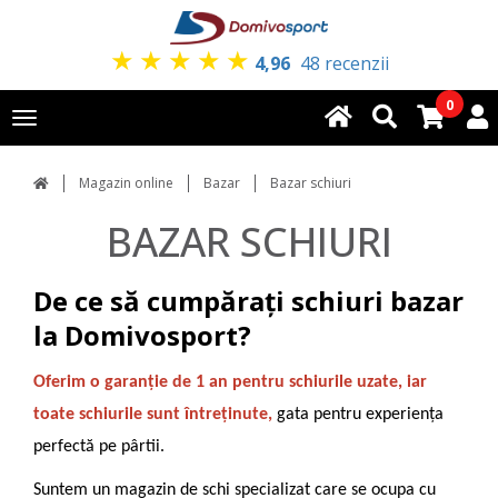
★
★
★
★
★
4,96
48 recenzii
0
Toggle
navigation
Magazin online
Bazar
Bazar schiuri
BAZAR SCHIURI
De ce să cumpărați schiuri bazar
la Domivosport?
Oferim o garanție de 1 an pentru schiurile uzate, iar
toate schiurile sunt întreținute,
gata pentru experiența
perfectă pe pârtii.
Suntem un magazin de schi specializat care se ocupa cu