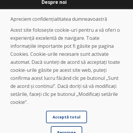
Despre noi
Blog
Despre noi
Apreciem confidențialitatea dumneavoastră
Magazin
Contact
Acest site folosește cookie-uri pentru a vă oferi o
experiență excelentă de navigare. Toate
Cumpărare
informațiile importante pot fi găsite pe pagina
Magazin online
Cookies. Cookie-urile necesare sunt activate
Termeni și condiții de afaceri
automat. Dacă sunteți de acord să acceptați toate
Livrare și plată
cookie-urile găsite pe acest site web, puteți
Plângere
Retur și schimb de mărfuri
confirma acest lucru făcând clic pe butonul „Sunt
Protecția datelor cu caracter personal
de acord și continui”. Dacă doriți să vă modificați
Cookies
setările, faceți clic pe butonul „Modificați setările
cookie”.
Acceptă totul
Respinge