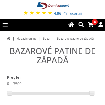
★
★
★
★
★
4,96
48 recenzii
0
Toggle
navigation
Magazin online
Bazar
Bazarové patine de zăpadă
BAZAROVÉ PATINE DE
ZĂPADĂ
Preț lei
0
–
7500