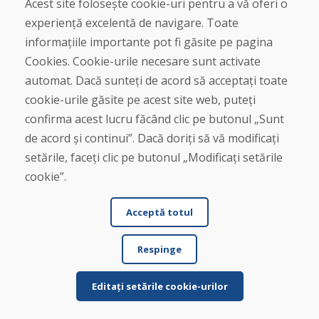
Acest site folosește cookie-uri pentru a vă oferi o
Scrie o recenzie
experiență excelentă de navigare. Toate
informațiile importante pot fi găsite pe pagina
★
★
★
★
★
Cookies. Cookie-urile necesare sunt activate
automat. Dacă sunteți de acord să acceptați toate
cookie-urile găsite pe acest site web, puteți
confirma acest lucru făcând clic pe butonul „Sunt
de acord și continui”. Dacă doriți să vă modificați
setările, faceți clic pe butonul „Modificați setările
cookie”.
Nume și prenume
Acceptă totul
E-mail
Respinge
Editați setările cookie-urilor
Trimite