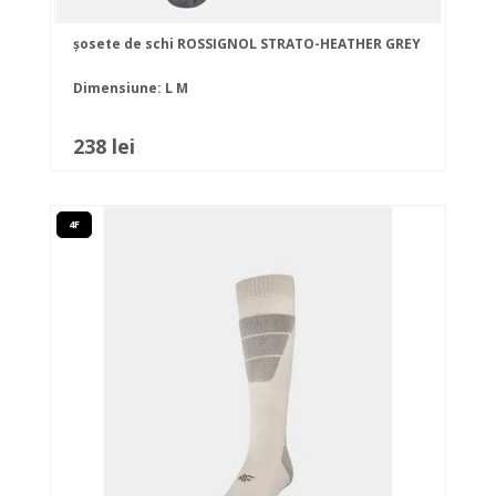
șosete de schi ROSSIGNOL STRATO-HEATHER GREY
Dimensiune:
L
M
238 lei
4F