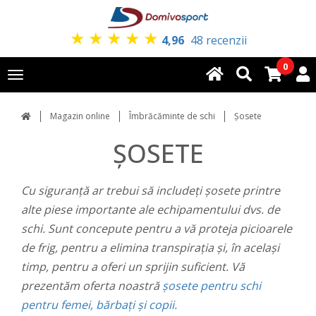
★
★
★
★
★
4,96
48 recenzii
0
Toggle
navigation
Magazin online
Îmbrăcăminte de schi
Șosete
ȘOSETE
Cu siguranță ar trebui să includeți șosete printre
alte piese importante ale echipamentului dvs. de
schi. Sunt concepute pentru a vă proteja picioarele
de frig, pentru a elimina transpirația și, în același
timp, pentru a oferi un sprijin suficient. Vă
prezentăm oferta noastră
șosete pentru schi
pentru femei, bărbați și copii.