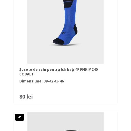
Șosete de schi pentru bărbați 4F FNK M240
COBALT
Dimensiune:
39-42
43-46
80 lei
4F