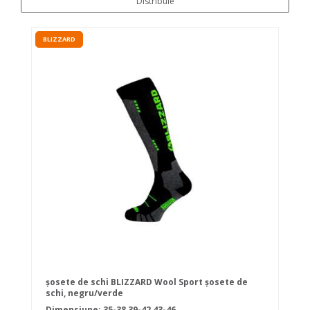
Distribuie
BLIZZARD
șosete de schi BLIZZARD Wool Sport șosete de
schi, negru/verde
Dimensiune:
35-38
39-42
43-46