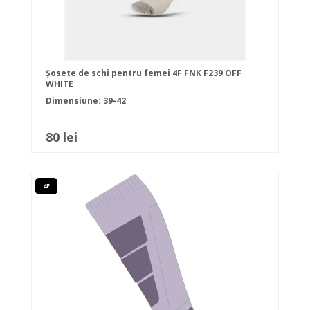
Șosete de schi pentru femei 4F FNK F239 OFF
WHITE
Dimensiune: 39-42
80 lei
4F