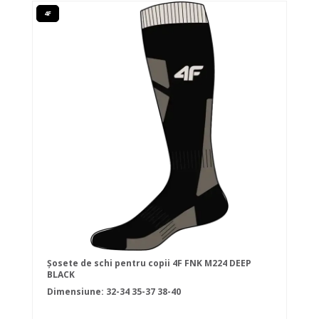
4F
Șosete de schi pentru copii 4F FNK M224 DEEP
BLACK
Dimensiune:
32-34
35-37
38-40