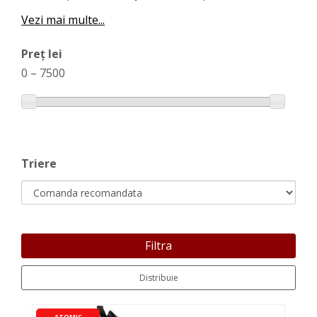
Vezi mai multe...
Preț lei
0
–
7500
Triere
Filtra
Distribuie
ATOMIC