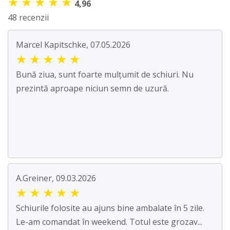
★
★
★
★
★
4,96
48 recenzii
Marcel Kapitschke, 07.05.2026
★
★
★
★
★
Bună ziua, sunt foarte mulțumit de schiuri. Nu
prezintă aproape niciun semn de uzură.
A.Greiner, 09.03.2026
★
★
★
★
★
Schiurile folosite au ajuns bine ambalate în 5 zile.
Le-am comandat în weekend. Totul este grozav...