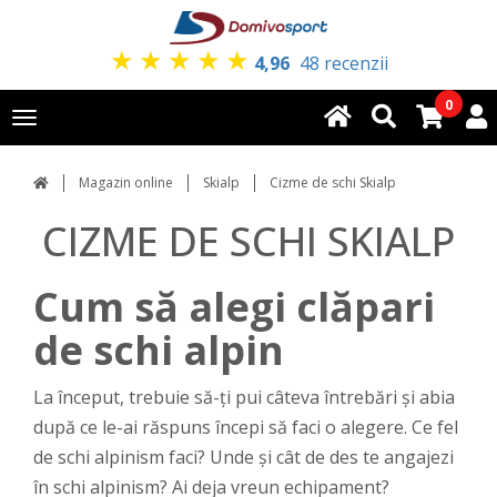
★
★
★
★
★
4,96
48 recenzii
0
Toggle
navigation
Magazin online
Skialp
Cizme de schi Skialp
CIZME DE SCHI SKIALP
Cum să alegi clăpari
de schi alpin
La început, trebuie să-ți pui câteva întrebări și abia
după ce le-ai răspuns începi să faci o alegere. Ce fel
de schi alpinism faci? Unde și cât de des te angajezi
în schi alpinism? Ai deja vreun echipament?