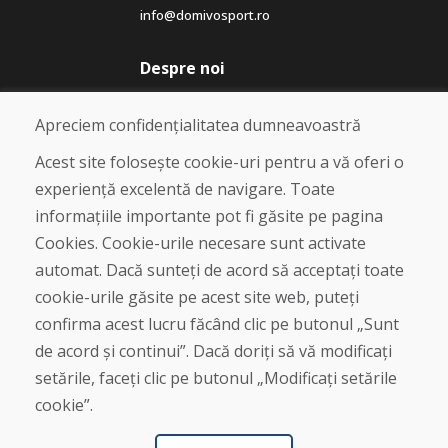
info@domivosport.ro
Despre noi
Blog
Despre noi
Apreciem confidențialitatea dumneavoastră
Magazin
Contact
Acest site folosește cookie-uri pentru a vă oferi o
experiență excelentă de navigare. Toate
Cumpărare
informațiile importante pot fi găsite pe pagina
Magazin online
Cookies. Cookie-urile necesare sunt activate
Termeni și condiții de afaceri
automat. Dacă sunteți de acord să acceptați toate
Livrare și plată
cookie-urile găsite pe acest site web, puteți
Plângere
Retur și schimb de mărfuri
confirma acest lucru făcând clic pe butonul „Sunt
Protecția datelor cu caracter personal
de acord și continui”. Dacă doriți să vă modificați
Cookies
setările, faceți clic pe butonul „Modificați setările
cookie”.