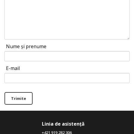
Nume și prenume
E-mail
Trimite
Linia de asistență
+421 919 282 306