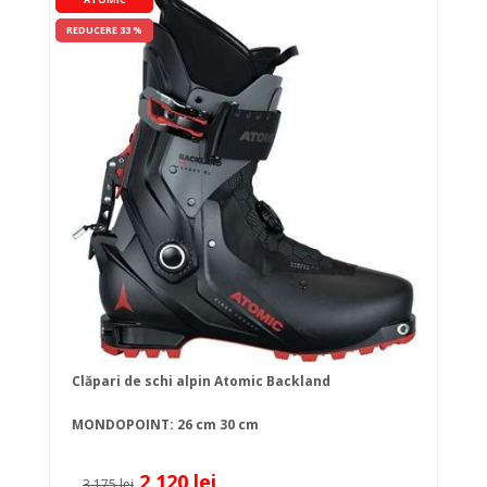
REDUCERE 33 %
Clăpari de schi alpin Atomic Backland
MONDOPOINT:
26 cm
30 cm
2 120 lei
3 175 lei