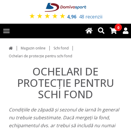
★
★
★
★
★
4,96
48 recenzii
0
Toggle
navigation
Magazin online
Schi fond
Ochelari de protecție pentru schi fond
OCHELARI DE
PROTECȚIE PENTRU
SCHI FOND
Condițiile de zăpadă și sezonul de iarnă în general
nu trebuie subestimate. Dacă mergeți la fond,
echipamentul dvs. ar trebui să includă nu numai