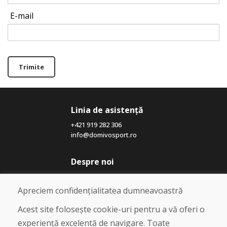
E-mail
Trimite
Linia de asistență
+421 919 282 306
info@domivosport.ro
Despre noi
Blog
Despre noi
Apreciem confidențialitatea dumneavoastră
Magazin
Contact
Acest site folosește cookie-uri pentru a vă oferi o
experiență excelentă de navigare. Toate