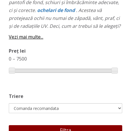
pantofi de fond, schiuri și îmbrăcăminte adecvate,
ci și corecte.
ochelari de fond
. Acestea vă
protejează ochii nu numai de zăpadă, vânt, praf, ci
și de radiațiile UV. Deci, cum ar trebui să le alegeți?
Vezi mai multe...
Preț lei
0
–
7500
Triere
Filtra